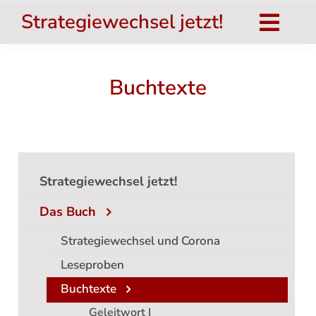
Zum
Strategiewechsel jetzt!
Inhalt
Togg
springen
Navig
Strategiewechsel jetzt!
Buchtexte
Das Buch
salu.TOP
Umsetzung
Strategiewechsel jetzt!
Nat. Inst. für Gesundheit
Das Buch
Systemtheorie
Strategiewechsel und Corona
Leseproben
Aktuelles
Buchtexte
Hinweise
Geleitwort I