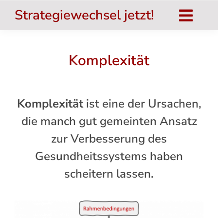
Zum
Strategiewechsel jetzt!
Inhalt
Togg
springen
Navig
Strategiewechsel jetzt!
Komplexität
Das Buch
salu.TOP
Komplexität
ist eine der Ursachen,
Umsetzung
die manch gut gemeinten Ansatz
zur Verbesserung des
Nat. Inst. für Gesundheit
Gesundheitssystems haben
Systemtheorie
scheitern lassen.
Aktuelles
Hinweise