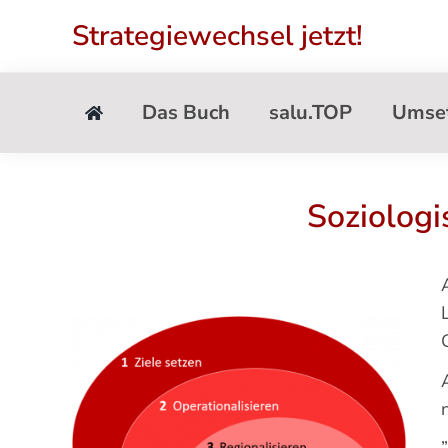
Zum
Strategiewechsel jetzt!
Inhalt
springen
Das Buch
salu.TOP
Umse
Soziologi