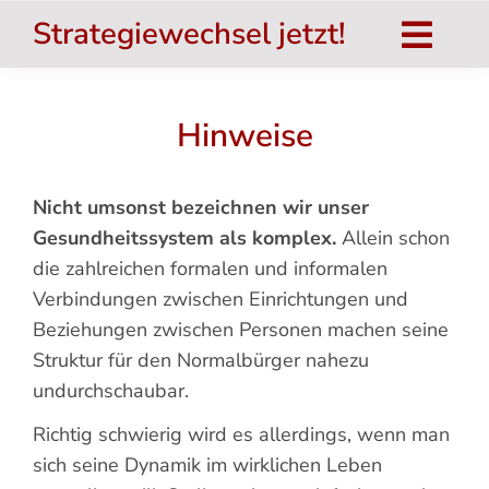
Zum
Strategiewechsel jetzt!
Inhalt
Togg
springen
Navig
Strategiewechsel jetzt!
Hinweise
Das Buch
Nicht umsonst bezeichnen wir unser
salu.TOP
Gesundheitssystem als komplex.
Allein schon
Umsetzung
die zahlreichen formalen und informalen
Verbindungen zwischen Einrichtungen und
Nat. Inst. für Gesundheit
Beziehungen zwischen Personen machen seine
Struktur für den Normalbürger nahezu
Systemtheorie
undurchschaubar.
Aktuelles
Richtig schwierig wird es allerdings, wenn man
Hinweise
sich seine Dynamik im wirklichen Leben