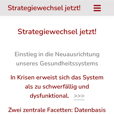
Zum
Strategiewechsel jetzt!
Inhalt
Togg
springen
Navig
Strategiewechsel jetzt!
Strategiewechsel jetzt!
Das Buch
salu.TOP
Einstieg in die Neuausrichtung
Umsetzung
unseres Gesundheitssystems
Nat. Inst. für Gesundheit
In Krisen erweist sich das System
Systemtheorie
als zu schwerfällig und
dysfunktional.
>>>
Aktuelles
Hinweise
Zwei zentrale Facetten: Datenbasis