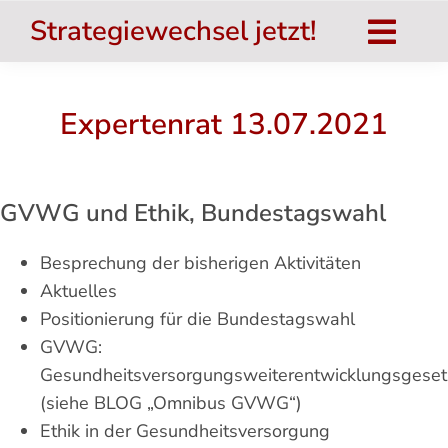
Zum
Strategiewechsel jetzt!
Inhalt
Togg
springen
Navig
Strategiewechsel jetzt!
Expertenrat 13.07.2021
Das Buch
salu.TOP
GVWG und Ethik, Bundestagswahl
Umsetzung
Besprechung der bisherigen Aktivitäten
Nat. Inst. für Gesundheit
Aktuelles
Positionierung für die Bundestagswahl
Systemtheorie
GVWG:
Gesundheitsversorgungsweiterentwicklungsgeset
Aktuelles
(siehe BLOG „Omnibus GVWG“)
Hinweise
Ethik in der Gesundheitsversorgung