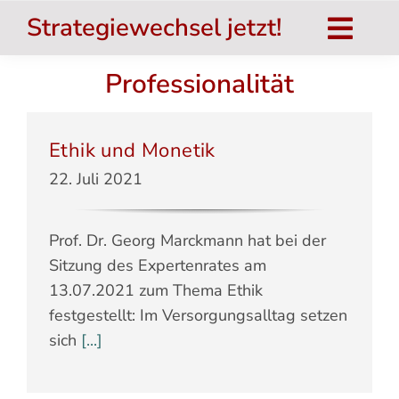
Zum
Strategiewechsel jetzt!
Inhalt
Togg
springen
Navig
Professionalität
Strategiewechsel jetzt!
Das Buch
Ethik und Monetik
salu.TOP
22. Juli 2021
Umsetzung
Prof. Dr. Georg Marckmann hat bei der
Nat. Inst. für Gesundheit
Sitzung des Expertenrates am
13.07.2021 zum Thema Ethik
Systemtheorie
festgestellt: Im Versorgungsalltag setzen
Aktuelles
sich
[...]
Hinweise