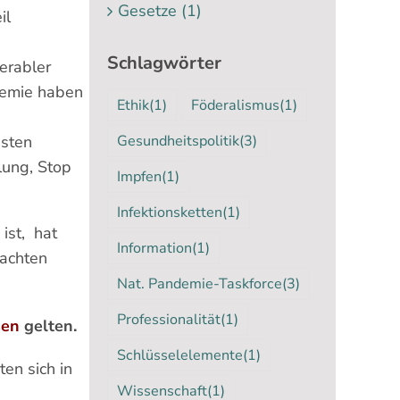
Gesetze (1)
il
Schlagwörter
erabler
demie haben
Ethik
(1)
Föderalismus
(1)
sten
Gesundheitspolitik
(3)
lung, Stop
Impfen
(1)
Infektionsketten
(1)
 ist, hat
Information
(1)
tachten
Nat. Pandemie-Taskforce
(3)
Professionalität
(1)
sen
gelten.
Schlüsselelemente
(1)
en sich in
Wissenschaft
(1)