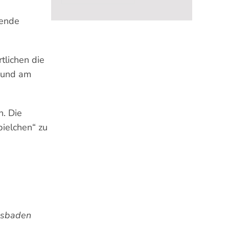
ende
tlichen die
n und am
n. Die
pielchen“ zu
iesbaden