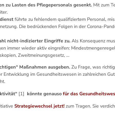
en zu Lasten des Pflegepersonals gesenkt.
Mit zum Te
ter.
dienst
führte zu fehlendem qualifiziertem Personal, mis
Vernetzung. Die bedrückenden Folgen in der Corona-Pan
 nicht-indizierter Eingriffe zu.
Als Konsequenz mus
gen immer wieder aktiv eingreifen: Mindestmengenrege
skopien, Zweitmeinungsgesetz, …
„richtigen“ Maßnahmen ausgeben.
Zu Frage, was richtig
er Entwicklung im Gesundheitswesen in zahlreichen Gu
ht.
tivität“
[1]
könnte genauso
für das Gesundheitswe
tiative
Strategiewechsel jetzt!
zum Tragen. Sie verdicht